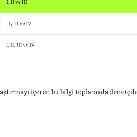
I, II ve III
II, III ve IV
I, II, III ve IV
r araştırmayı içeren bu bilgi toplamada denetçi