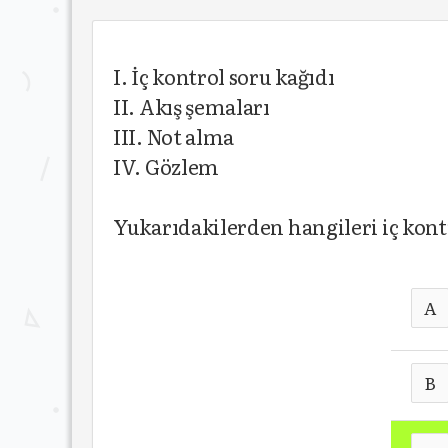
I. İç kontrol soru kağıdı
II. Akış şemaları
III. Not alma
IV. Gözlem
Yukarıdakilerden hangileri iç kont
A
B