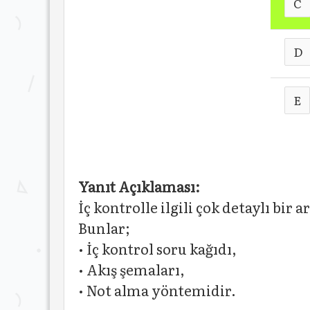
C
D
E
Yanıt Açıklaması:
İç kontrolle ilgili çok detaylı bi
Bunlar;
• İç kontrol soru kağıdı,
• Akış şemaları,
• Not alma yöntemidir.