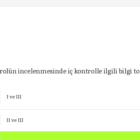
rolün incelenmesinde iç kontrolle ilgili bilgi 
I ve III
II ve III