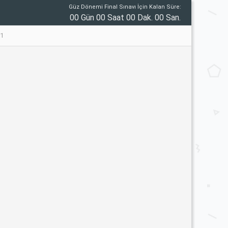
Güz Dönemi Final Sınavı İçin Kalan Süre:
00 Gün 00 Saat 00 Dak. 00 San.
91