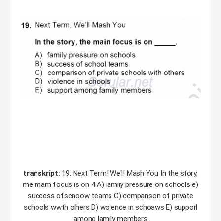
transkript:
19. Next Term! We'l! Mash You In the story,
me mam focus is on 4 A) iamııy pressure on schools e)
success ofscnoow teams C) ccmpanson of private
schools wwth olhers D) wolence ın schoaws E) supporl
among lamıly members