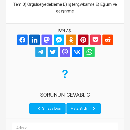
Tem 0) Orgulselyedekleme D) Iştençwkarme E) Eğıum ve
gelışnrme
PAYLAŞ:
SORUNUN CEVABI: C
Sınava Dön
Hata Bildir