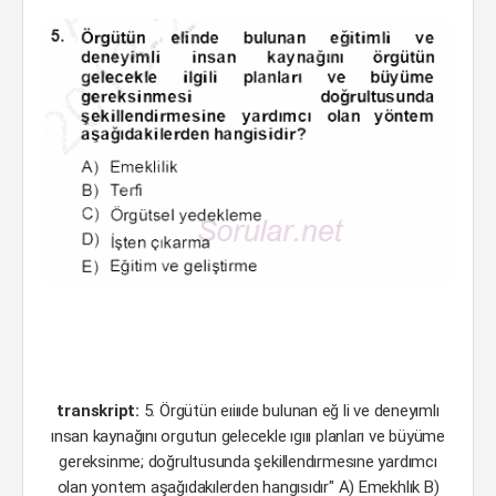
transkript:
5. Örgütün eıiııde bulunan eğ li ve deneyımlı
ınsan kaynağını orgutun gelecekle ıgııı planları ve büyüme
gereksinme; doğrultusunda şekillendırmesıne yardımcı
olan yontem aşağıdakılerden hangısıdır" A) Emekhlık B)