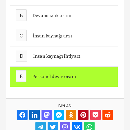
B
Devamsızlık oranı
C
İnsan kaynağı arzı
D
İnsan kaynağı ihtiyacı
E
Personel devir oranı
PAYLAŞ: