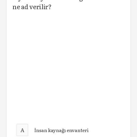
ne ad verilir?
A
İnsan kaynağı envanteri