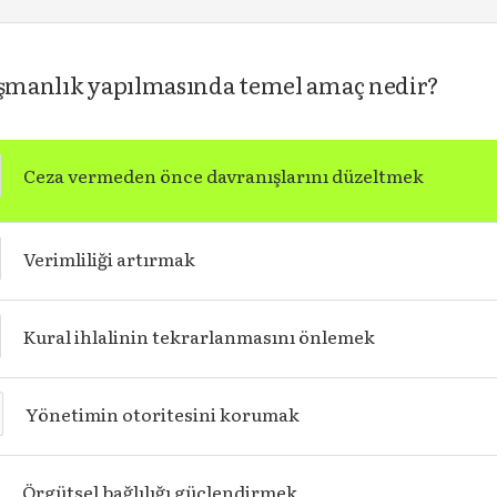
nışmanlık yapılmasında temel amaç nedir?
Ceza vermeden önce davranışlarını düzeltmek
Verimliliği artırmak
Kural ihlalinin tekrarlanmasını önlemek
Yönetimin otoritesini korumak
Örgütsel bağlılığı güçlendirmek