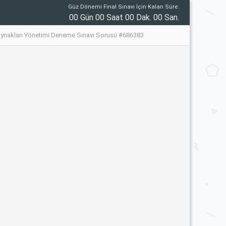
Güz Dönemi Final Sınavı İçin Kalan Süre:
00 Gün 00 Saat 00 Dak. 00 San.
aynakları Yönetimi Deneme Sınavı Sorusu #686383