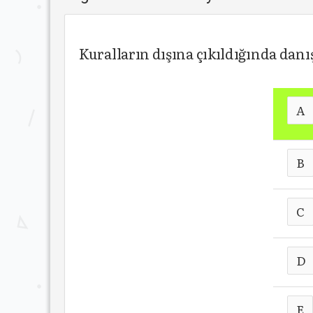
Kuralların dışına çıkıldığında da
A
B
C
D
E