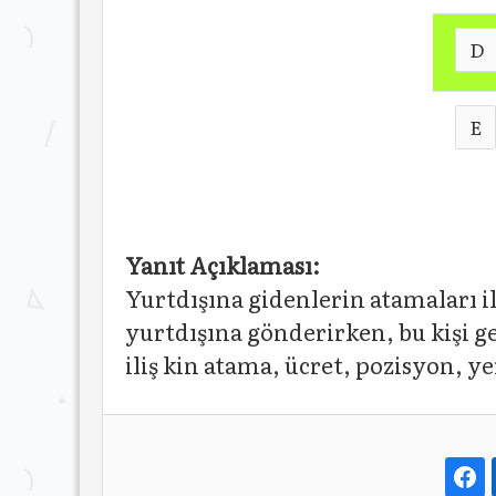
D
E
Yanıt Açıklaması:
Yurtdışına gidenlerin atamaları il
yurtdışına gönderirken, bu kişi g
iliş kin atama, ücret, pozisyon, y