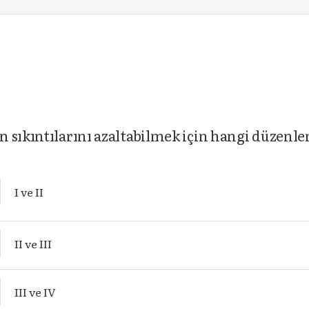
 sıkıntılarını azaltabilmek için hangi düzenle
I ve II
II ve III
III ve IV