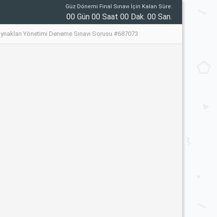
Güz Dönemi Final Sınavı İçin Kalan Süre:
00 Gün 00 Saat 00 Dak. 00 San.
aynakları Yönetimi Deneme Sınavı Sorusu #687073