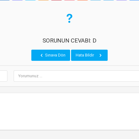
SORUNUN CEVABI: D
Sınava Dön
Hata Bildir