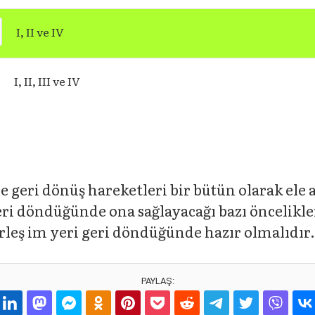
I, II ve IV
I, II, III ve IV
e geri dönüş hareketleri bir bütün olarak ele a
eri döndüğünde ona sağlayacağı bazı öncelikler
erleş im yeri geri döndüğünde hazır olmalıdır.
PAYLAŞ: