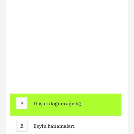
A
Düşük doğum ağırlığı
B
Beyin kanamaları