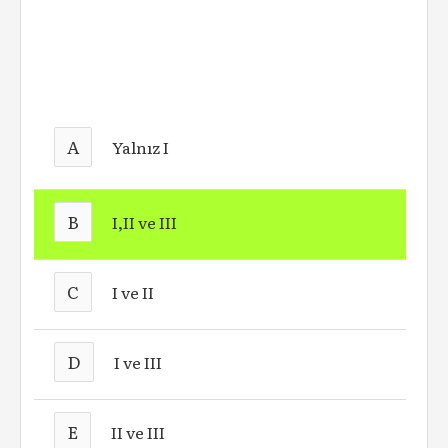
A
Yalnız I
B
I,II ve III
C
I ve II
D
I ve III
E
II ve III