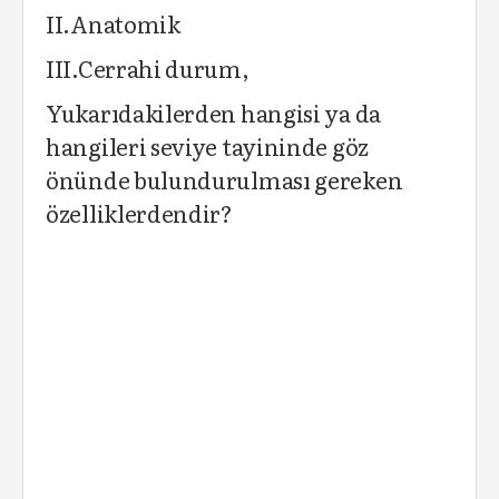
II.Anatomik
III.Cerrahi durum,
Yukarıdakilerden hangisi ya da
hangileri seviye tayininde göz
önünde bulundurulması gereken
özelliklerdendir?