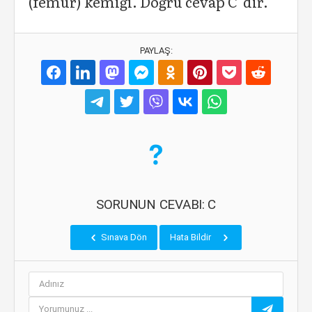
(femur) kemiği. Doğru cevap C' dir.
PAYLAŞ:
SORUNUN CEVABI: C
Sınava Dön
Hata Bildir