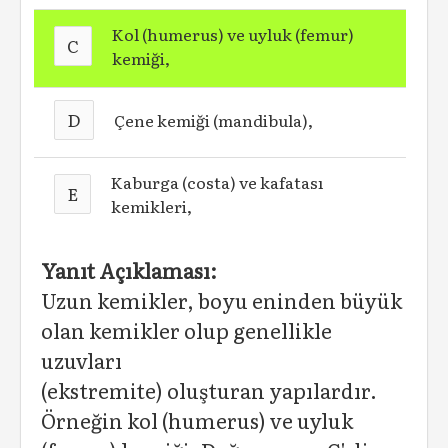
Kol (humerus) ve uyluk (femur)
C
kemiği,
D
Çene kemiği (mandibula),
Kaburga (costa) ve kafatası
E
kemikleri,
Yanıt Açıklaması:
Uzun kemikler, boyu eninden büyük
olan kemikler olup genellikle
uzuvları
(ekstremite) oluşturan yapılardır.
Örneğin kol (humerus) ve uyluk