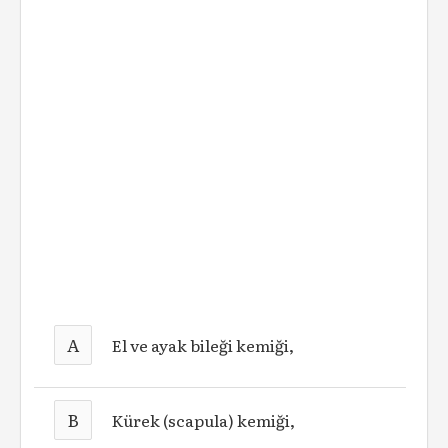
A
El ve ayak bileği kemiği,
B
Kürek (scapula) kemiği,