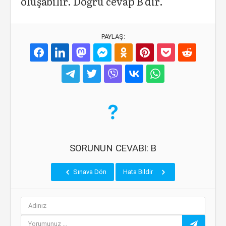
oluşabilir. Doğru cevap B'dir.
PAYLAŞ:
SORUNUN CEVABI: B
Sınava Dön
Hata Bildir