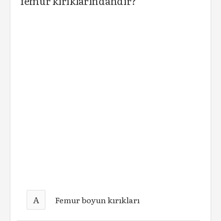
femur kırıklarındandır?
A
Femur boyun kırıkları