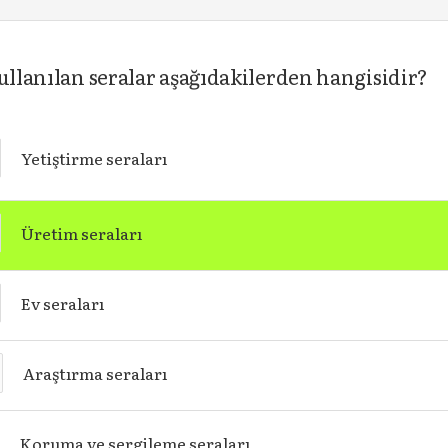
ullanılan seralar aşağıdakilerden hangisidir?
Yetiştirme seraları
Üretim seraları
Ev seraları
Araştırma seraları
Koruma ve sergileme seraları