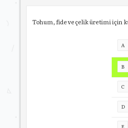
Tohum, fide ve çelik üretimi için k
A
B
C
D
E