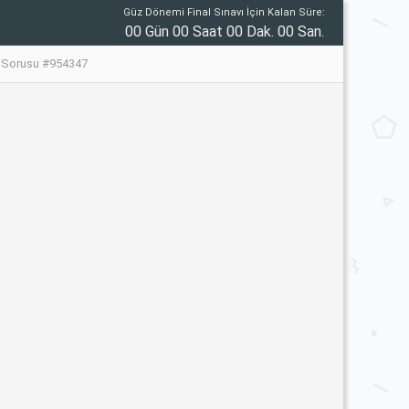
Güz Dönemi Final Sınavı İçin Kalan Süre:
00 Gün 00 Saat 00 Dak. 00 San.
vı Sorusu #954347