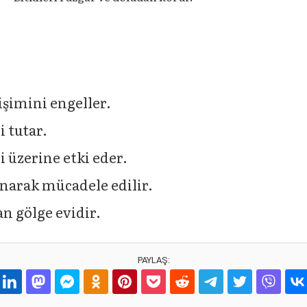
işimini engeller.
i tutar.
 üzerine etki eder.
narak mücadele edilir.
n gölge evidir.
PAYLAŞ: