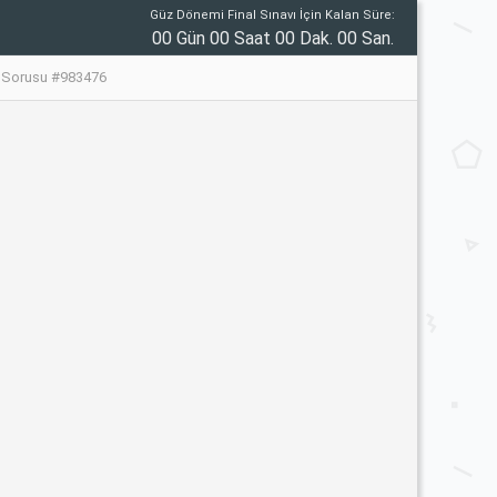
Güz Dönemi Final Sınavı İçin Kalan Süre:
00 Gün 00 Saat 00 Dak. 00 San.
vı Sorusu #983476