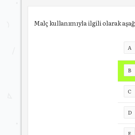
Malç kullanımıyla ilgili olarak aş
A
B
C
D
E