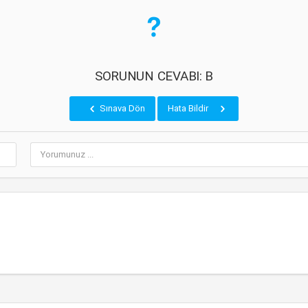
SORUNUN CEVABI: B
Sınava Dön
Hata Bildir