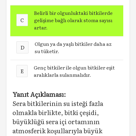
Belirli bir olgunluktaki bitkilerde
C
gelişime bağlı olarak stoma sayısı
artar.
Olgun ya da yaşlı bitkiler daha az
D
su tüketir.
Genç bitkiler ile olgun bitkiler eşit
E
aralıklarla sulanmalıdır.
Yanıt Açıklaması:
Sera bitkilerinin su isteği fazla
olmakla birlikte, bitki çeşidi,
büyüklüğü sera içi ortamının
atmosferik koşullarıyla büyük