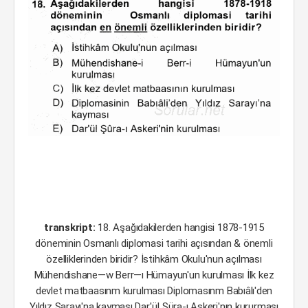
transkript:
18. Aşağıdakilerden hangisi 1878-1915
döneminin Osmanlı diplomasi tarihi açısından & önemli
özelliklerinden biridir? İstihkâm Okulu'nun açılması
Mühendishane—w Berr—ı Hümayun'un kurulması İlk kez
devlet matbaasınm kurulması Diplomasınm Babıâlı'den
Yıldız Sarayı'na kayması Dar'ü! Şüra-ı Askeri'nın kururması