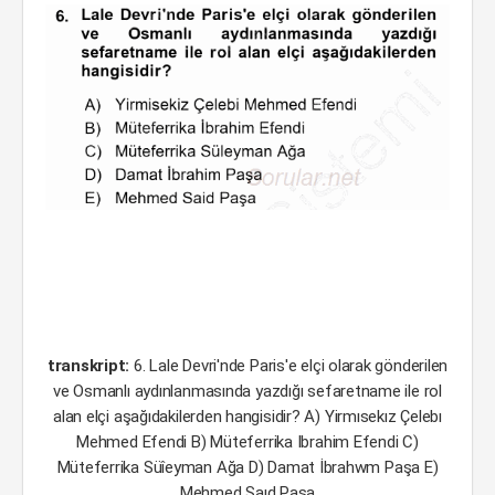
transkript:
6. Lale Devri'nde Paris'e elçi olarak gönderilen
ve Osmanlı aydınlanmasında yazdığı sefaretname ile rol
alan elçi aşağıdakilerden hangisidir? A) Yirmısekız Çelebı
Mehmed Efendi B) Müteferrika Ibrahim Efendi C)
Müteferrika Süîeyman Ağa D) Damat İbrahwm Paşa E)
Mehmed Saıd Paşa