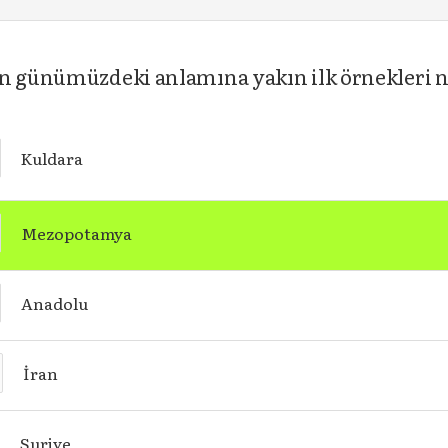
nin günümüzdeki anlamına yakın ilk örnekleri
Kuldara
Mezopotamya
Anadolu
İran
Suriye