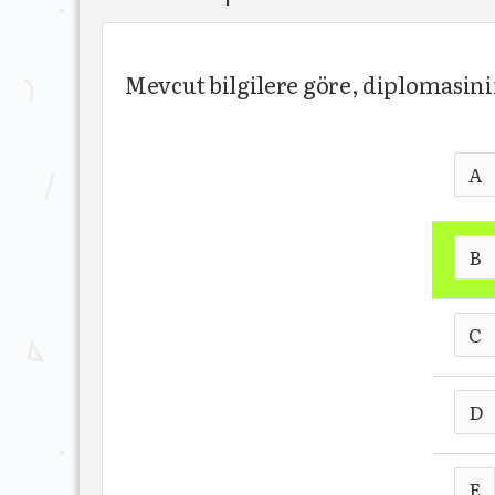
Mevcut bilgilere göre, diplomasi
A
B
C
D
E