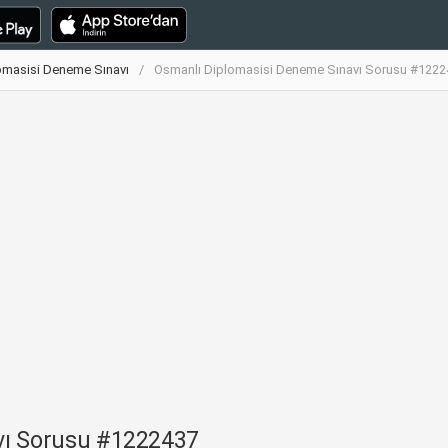
omasisi Deneme Sınavı
Osmanlı Diplomasisi Deneme Sınavı Sorusu #1222
vı Sorusu #1222437