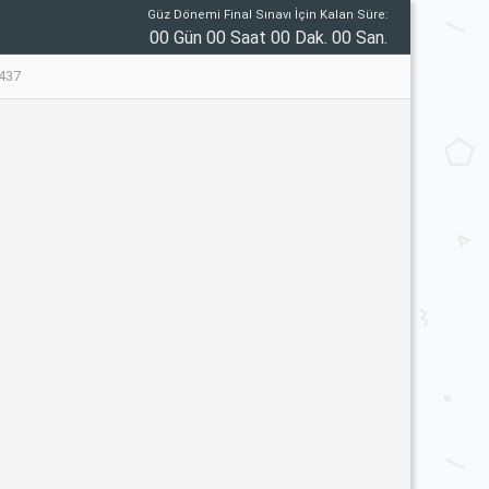
Güz Dönemi Final Sınavı İçin Kalan Süre:
00 Gün 00 Saat 00 Dak. 00 San.
437