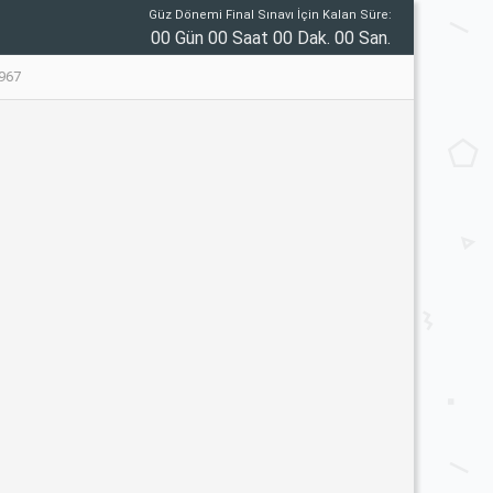
Güz Dönemi Final Sınavı İçin Kalan Süre:
00 Gün 00 Saat 00 Dak. 00 San.
967