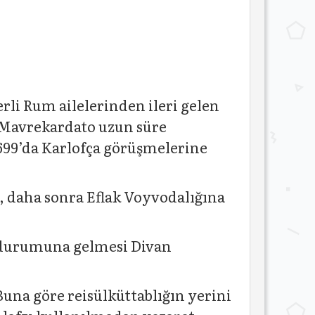
li Rum ailelerinden ileri gelen
e Mavrekardato uzun süre
699’da Karlofça görüşmelerine
 daha sonra Eflak Voyvodalığına
u durumuna gelmesi Divan
una göre reisülküttablığın yerini