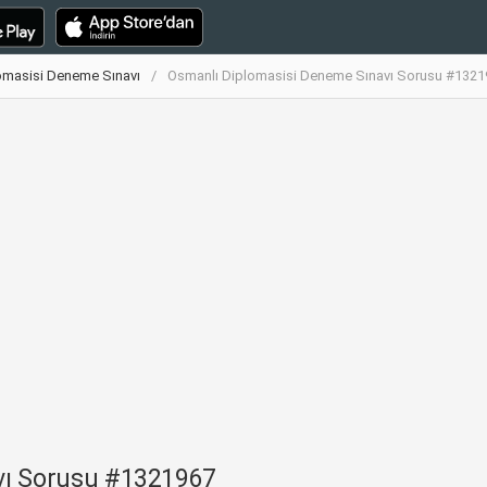
omasisi Deneme Sınavı
Osmanlı Diplomasisi Deneme Sınavı Sorusu #1321
vı Sorusu #1321967