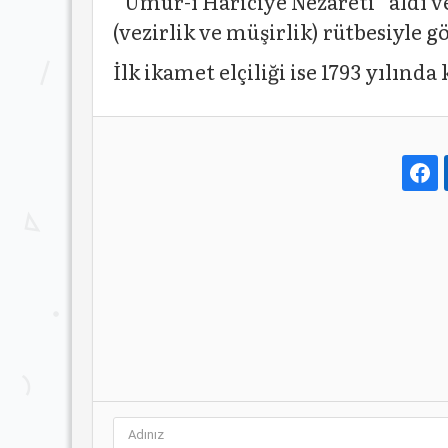
“Umur-ı Hariciye Nezareti” aldı v
(vezirlik ve müşirlik) rütbesiyle gö
İlk ikamet elçiliği ise 1793 yılınd