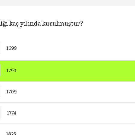
liği kaç yılında kurulmuştur?
1699
1793
1709
1774
1825