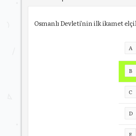
Osmanlı Devleti'nin ilk ikamet elçi
A
B
C
D
E