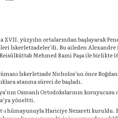
XVII. yüzyılın ortalarından başlayarak Fener
leri İskerletzadeler’di. Bu aileden Alexandr
Reisülküttab Mehmed Rami Paşa ile birlikte 1
ümanı İskerletzade Nicholos’un önce Boğdan,
ıklara atanma süreci de başladı.
Rusya’nın Osmanlı Ortodokslarının koruyucus
a’ya yöneltti.
t-ı hümayunuyla Hariciye Nezareti kuruldu. B