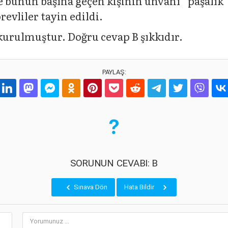
e bunun başına geçen kişinin unvanı “paşalık”
revliler tayin edildi.
a kurulmuştur. Doğru cevap B şıkkıdır.
PAYLAŞ:
SORUNUN CEVABI: B
Sınava Dön
Hata Bildir