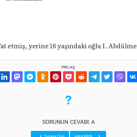
t etmiş, yerine 16 yaşındaki oğlu I. Abdülme
PAYLAŞ:
SORUNUN CEVABI: A
Sınava Dön
Hata Bildir