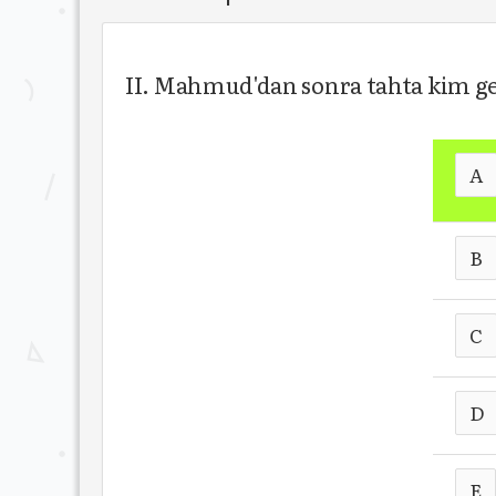
II. Mahmud'dan sonra tahta kim g
A
B
C
D
E