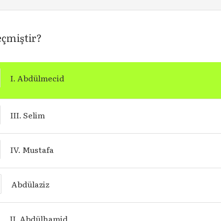
eçmiştir?
I. Abdülmecid
III. Selim
IV. Mustafa
Abdülaziz
II. Abdülhamid