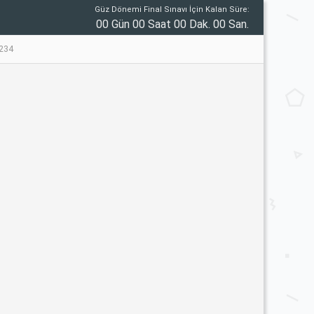
Güz Dönemi Final Sınavı İçin Kalan Süre:
00 Gün 00 Saat 00 Dak. 00 San.
234