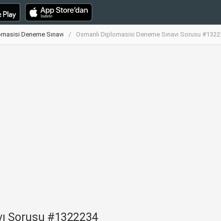
omasisi Deneme Sınavı
Osmanlı Diplomasisi Deneme Sınavı Sorusu #1322
vı Sorusu #1322234