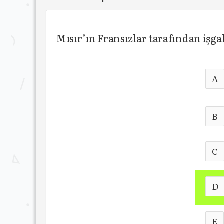
Mısır’ın Fransızlar tarafından işg
A
B
C
D
E