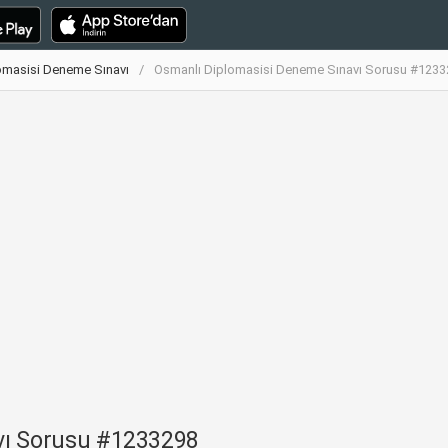
omasisi Deneme Sınavı
Osmanlı Diplomasisi Deneme Sınavı Sorusu #1233
vı Sorusu #1233298