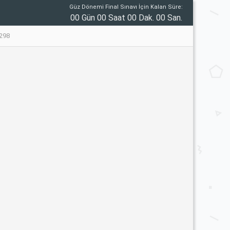
Güz Dönemi Final Sınavı İçin Kalan Süre:
00 Gün 00 Saat 00 Dak. 00 San.
298