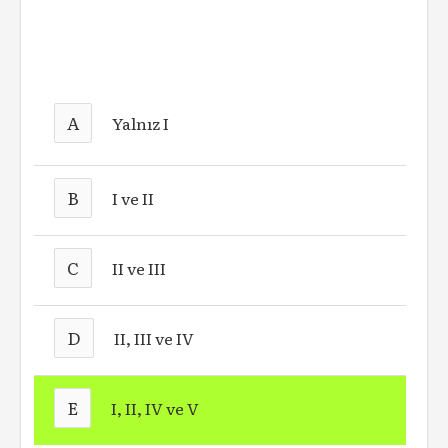
A
Yalnız I
B
I ve II
C
II ve III
D
II, III ve IV
E
I, II, IV ve V