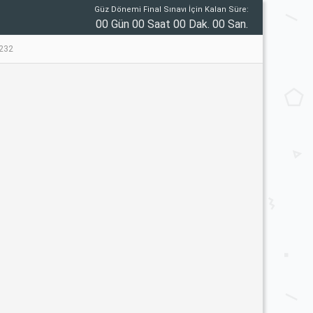
Güz Dönemi Final Sınavı İçin Kalan Süre:
00 Gün 00 Saat 00 Dak. 00 San.
232