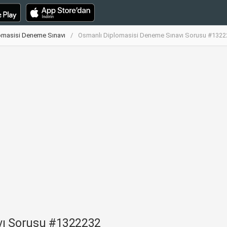
omasisi Deneme Sınavı
Osmanlı Diplomasisi Deneme Sınavı Sorusu #1322
vı Sorusu #1322232