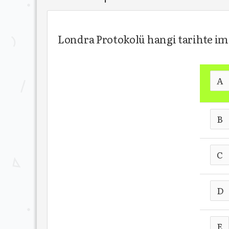
Londra Protokolü hangi tarihte i
A
B
C
D
E