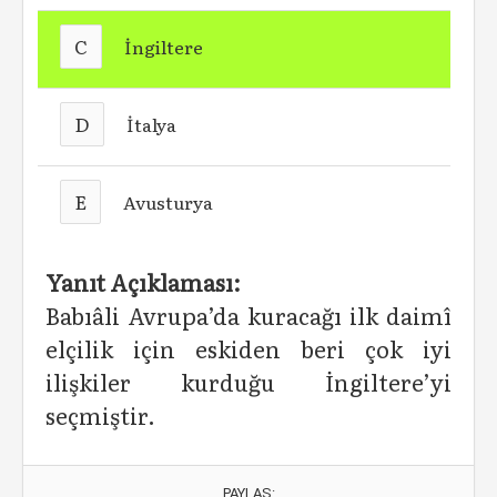
C
İngiltere
D
İtalya
E
Avusturya
Yanıt Açıklaması:
Babıâli Avrupa’da kuracağı ilk daimî
elçilik için eskiden beri çok iyi
ilişkiler kurduğu İngiltere’yi
seçmiştir.
PAYLAŞ: