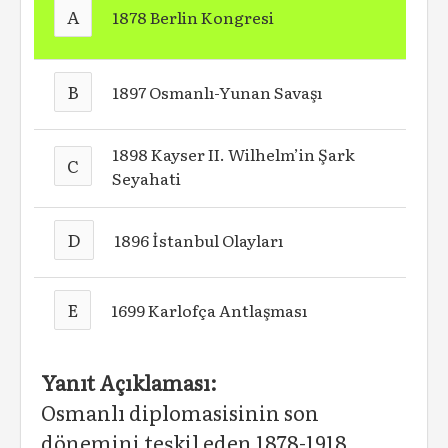
A
1878 Berlin Kongresi
B
1897 Osmanlı-Yunan Savaşı
1898 Kayser II. Wilhelm’in Şark
C
Seyahati
D
1896 İstanbul Olayları
E
1699 Karlofça Antlaşması
Yanıt Açıklaması:
Osmanlı diplomasisinin son
dönemini teşkil eden 1878-1918