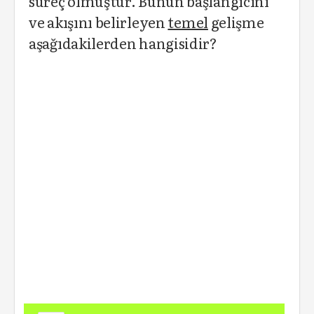
süreç olmuştur. Bunun başlangıcını
ve akışını belirleyen
temel
gelişme
aşağıdakilerden hangisidir?