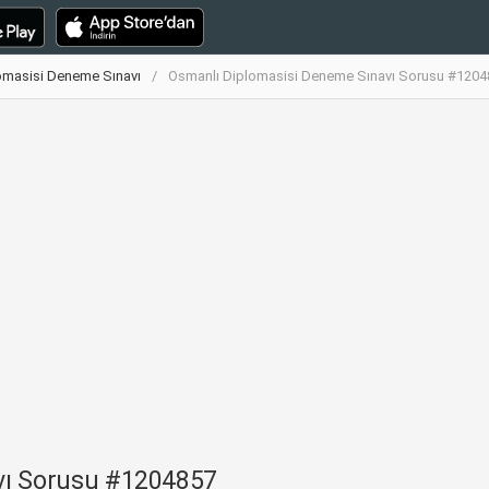
omasisi Deneme Sınavı
Osmanlı Diplomasisi Deneme Sınavı Sorusu #1204
vı Sorusu #1204857