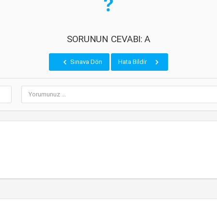
SORUNUN CEVABI: A
Sınava Dön
Hata Bildir