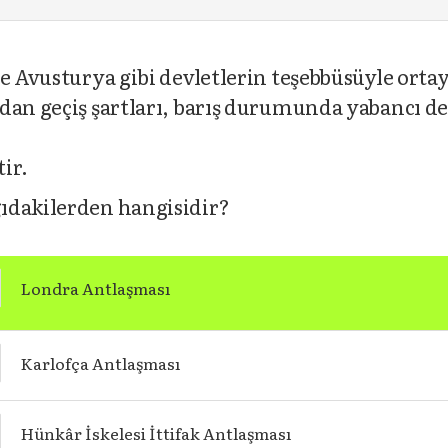
ve Avusturya gibi devletlerin teşebbüsüyle ort
dan geçiş şartları, barış durumunda yabancı dev
tir.
ıdakilerden hangisidir?
Londra Antlaşması
Karlofça Antlaşması
Hünkâr İskelesi İttifak Antlaşması