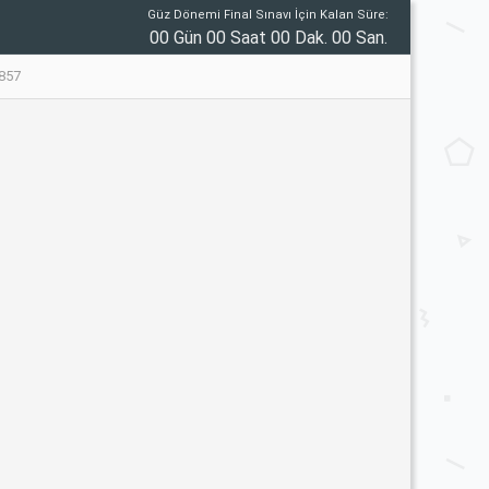
Güz Dönemi Final Sınavı İçin Kalan Süre:
00 Gün 00 Saat 00 Dak. 00 San.
857