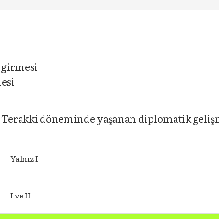
a girmesi
mesi
e Terakki döneminde yaşanan diplomatik geliş
Yalnız I
I ve II