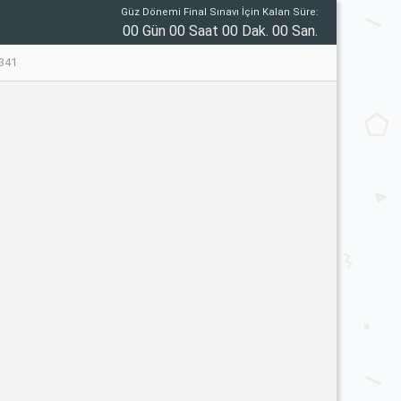
Güz Dönemi Final Sınavı İçin Kalan Süre:
00 Gün 00 Saat 00 Dak. 00 San.
341