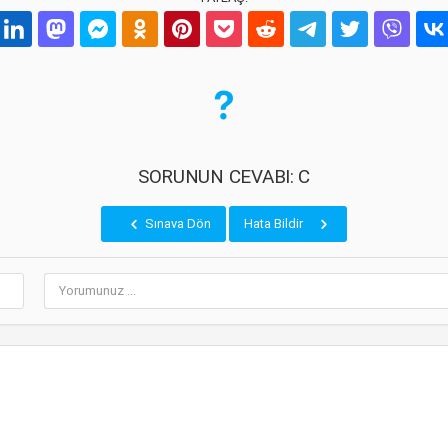
SORUNUN CEVABI: C
Sınava Dön
Hata Bildir