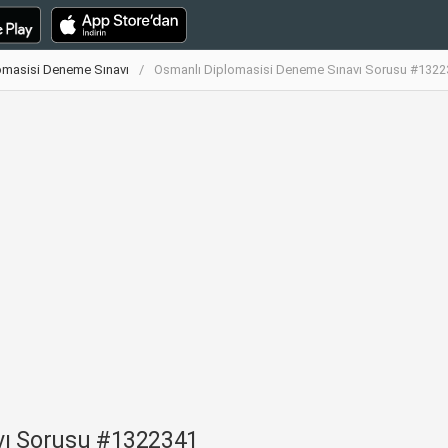
omasisi Deneme Sınavı
Osmanlı Diplomasisi Deneme Sınavı Sorusu #1322
vı Sorusu #1322341