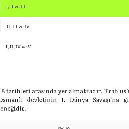
I, II ve III
II, III ve IV
I, II, IV ve V
8 tarihleri arasında yer almaktadır. Trablus’u
 Osmanlı devletinin I. Dünya Savaşı’na 
çeneğidir.
PAYLAŞ: