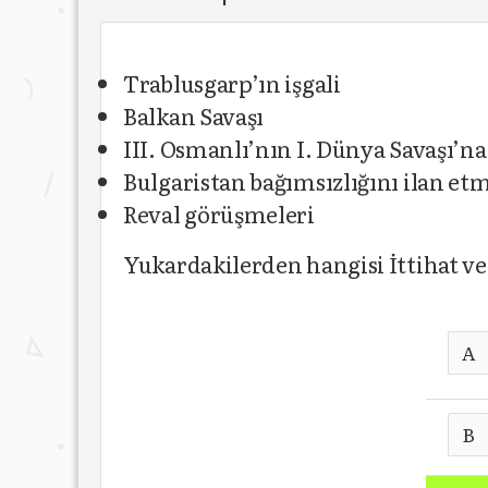
Trablusgarp’ın işgali
Balkan Savaşı
III. Osmanlı’nın I. Dünya Savaşı’n
Bulgaristan bağımsızlığını ilan et
Reval görüşmeleri
Yukardakilerden hangisi İttihat v
A
B