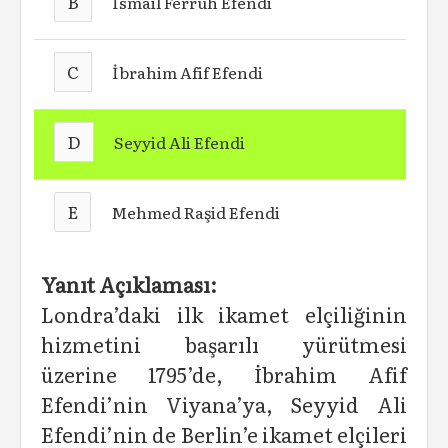
B
İsmail Ferruh Efendi
C
İbrahim Afif Efendi
D
Seyyid Ali Efendi
E
Mehmed Raşid Efendi
Yanıt Açıklaması:
Londra’daki ilk ikamet elçiliğinin
hizmetini başarılı yürütmesi
üzerine 1795’de, İbrahim Afif
Efendi’nin Viyana’ya, Seyyid Ali
Efendi’nin de Berlin’e ikamet elçileri