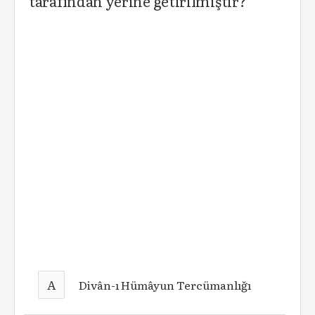
tarafından yerine getirilmiştir?
A
Divân-ı Hümâyun Tercümanlığı