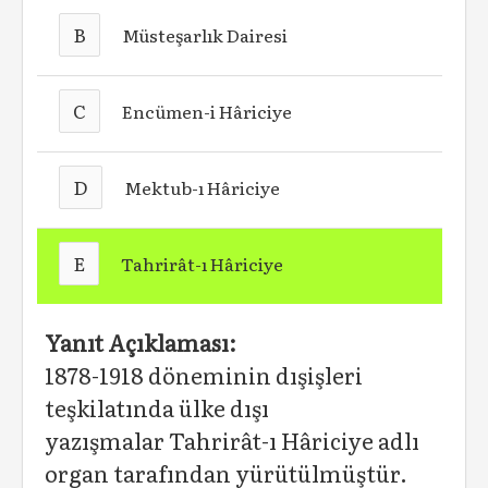
B
Müsteşarlık Dairesi
C
Encümen-i Hâriciye
D
Mektub-ı Hâriciye
E
Tahrirât-ı Hâriciye
Yanıt Açıklaması:
1878-1918 döneminin dışişleri
teşkilatında ülke dışı
yazışmalar Tahrirât-ı Hâriciye adlı
organ tarafından yürütülmüştür.