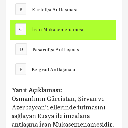
B
Karlofça Antlaşması
C
İran Mukasemenamesi
D
Pasarofça Antlaşması
E
Belgrad Antlaşması
Yanıt Açıklaması:
Osmanlının Gürcistan, Şirvan ve
Azerbaycan’ı ellerinde tutmasını
sağlayan Rusya ile imzalana
antlaşma İran Mukasemenamesidir.