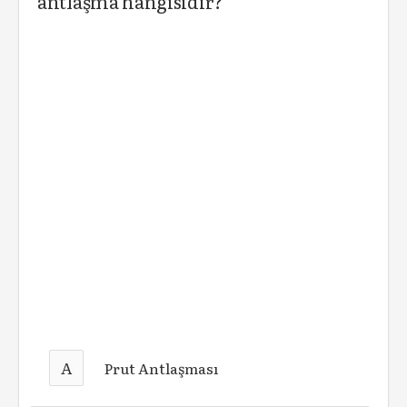
antlaşma hangisidir?
A
Prut Antlaşması