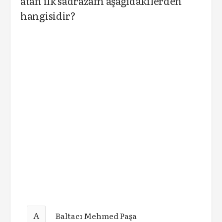
atan ilk sadrazam aşağıdakilerden
hangisidir?
A
Baltacı Mehmed Paşa