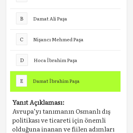
B
Damat Ali Paşa
C
Nişancı Mehmed Paşa
D
Hoca İbrahim Paşa
E
Damat İbrahim Paşa
Yanıt Açıklaması:
Avrupa’yı tanımanın Osmanlı dış
politikası ve ticareti için önemli
olduğuna inanan ve fiilen adımları