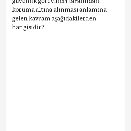
güvenlik görevlileri tarafından
koruma altına alınması anlamına
gelen kavram aşağıdakilerden
hangisidir?