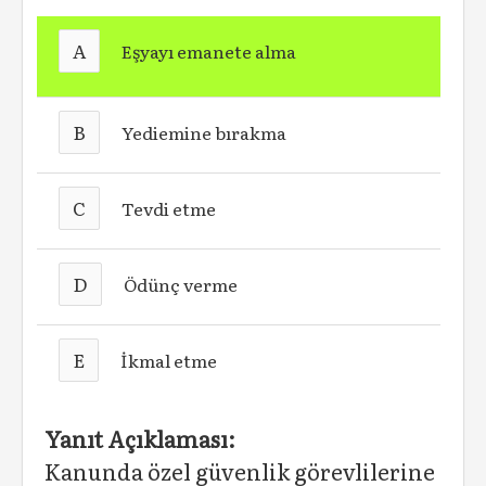
A
Eşyayı emanete alma
B
Yediemine bırakma
C
Tevdi etme
D
Ödünç verme
E
İkmal etme
Yanıt Açıklaması:
Kanunda özel güvenlik görevlilerine