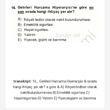
transkript:
16_ Gelirleri Harcama Hiyerarşisı & sırada
hangi ihtiyaç yer alır? e göre & A) İhtiyatitedbwr olarak
nakitbulundurmması B) Emeklılık sıgortası C)
Hayatsigortası D) Yatırım E) Yiyecekgiyım ve barınma