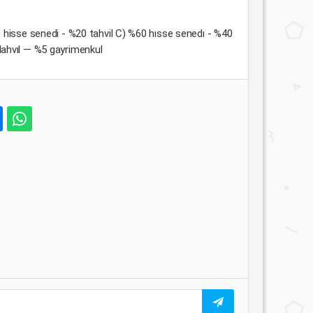
0 hisse senedi - %20 tahvil C) %60 hısse senedı - %40
lahvıl — %5 gayrimenkul