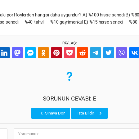
ğıdaki portföylerden hangisi daha uygundur? A) %100 hisse senedi B) %8
se senedi — %40 tahvil — %10 gayrimenkul E) %15 hısse senedi — %80 
PAYLAŞ:
SORUNUN CEVABI: E
Sınava Dön
Hata Bildir