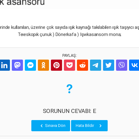
inde kullanılan, üzerine çok sayıda ışık kaynağı takılabilen ışık taşıyıcı 
Teıeskopık çunuk ) Dönerkafa ) Işwkasansom mona;
PAYLAŞ:
SORUNUN CEVABI: E
Sınava Dön
Hata Bildir