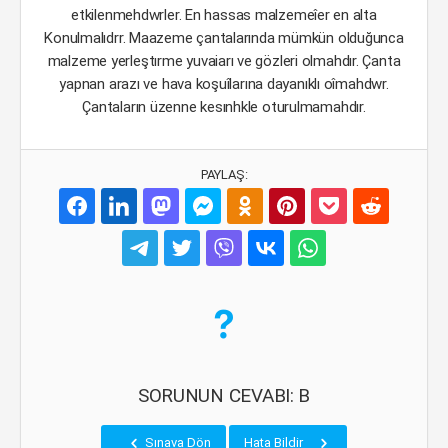
etkilenmehdwrler. En hassas malzemeîer en alta
Konulmalıdrr. Maazeme çantalarında mümkün olduğunca
malzeme yerleştırme yuvaiarı ve gözleri olmahdır. Çanta
yapnan arazı ve hava koşuîlarına dayanıklı oîmahdwr.
Çantaların üzenne kesınhkle oturulmamahdır.
PAYLAŞ:
SORUNUN CEVABI: B
Sınava Dön
Hata Bildir