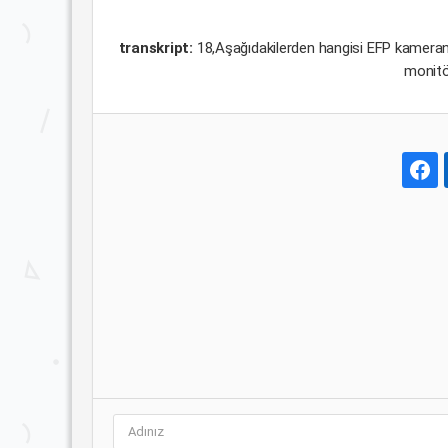
transkript:
18,Aşağıdakilerden hangisi EFP kameran
monitör