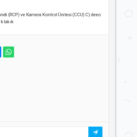
aneli (RCP) ve Kamera Kontrol Ünitesi (CCU) C) deeo
k lak ık