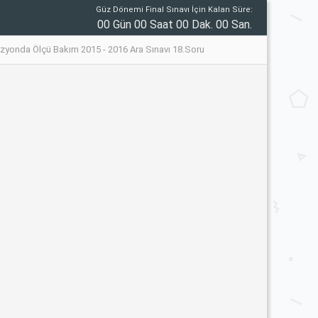
Güz Dönemi Final Sınavı İçin Kalan Süre:
00 Gün 00 Saat 00 Dak. 00 San.
zyonda Ölçü Bakım 2015 - 2016 Ara Sınavı 18.Soru