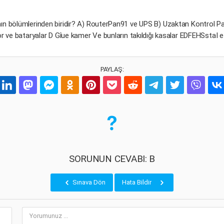
ın bölümlerinden biridir? A) RouterPan91 ve UPS B) Uzaktan Kontrol P
 ve bataryalar D Gîue kamer Ve bunların takıldığı kasalar EDFEHSstaI e 
PAYLAŞ:
SORUNUN CEVABI: B
Sınava Dön
Hata Bildir