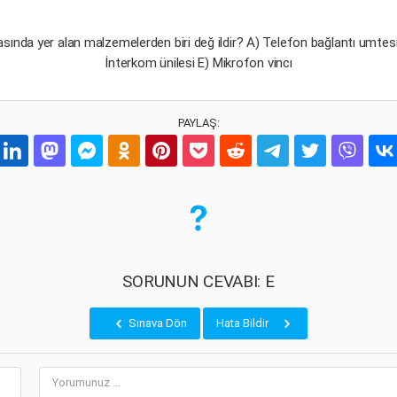
asında yer alan malzemelerden biri değ ildir? A) Telefon bağlantı umte
İnterkom ünilesi E) Mikrofon vincı
PAYLAŞ:
SORUNUN CEVABI: E
Sınava Dön
Hata Bildir