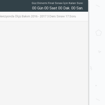
Güz Dönemi Final Sınavı İçin Kalan Süre:
00 Gün 00 Saat 00 Dak. 00 San.
evizyonda Ölçü Bakım 2016 - 2017 3 Ders Sınavı 17.Soru