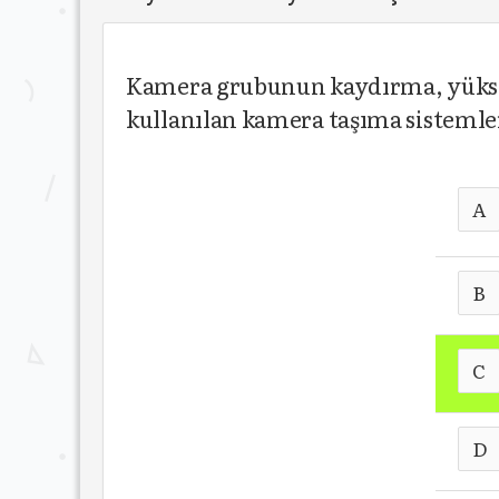
Kamera grubunun kaydırma, yüksel
kullanılan kamera taşıma sistemle
A
B
C
D