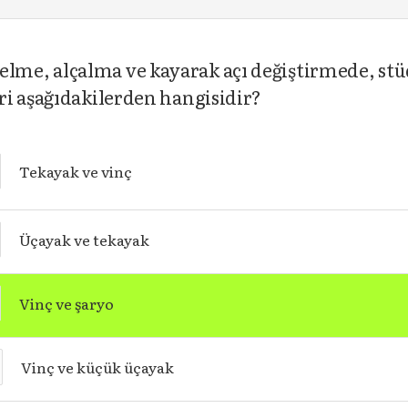
me, alçalma ve kayarak açı değiştirmede, stüd
ri aşağıdakilerden hangisidir?
Tekayak ve vinç
Üçayak ve tekayak
Vinç ve şaryo
Vinç ve küçük üçayak