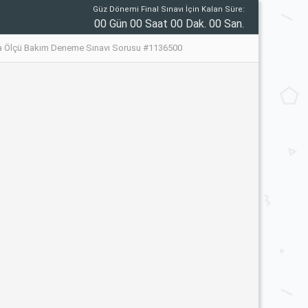
Güz Dönemi Final Sınavı İçin Kalan Süre:
00 Gün 00 Saat 00 Dak. 00 San.
a Ölçü Bakım Deneme Sınavı Sorusu #1136500