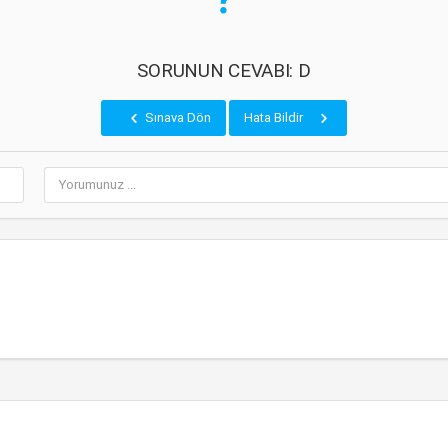
SORUNUN CEVABI: D
Sınava Dön
Hata Bildir