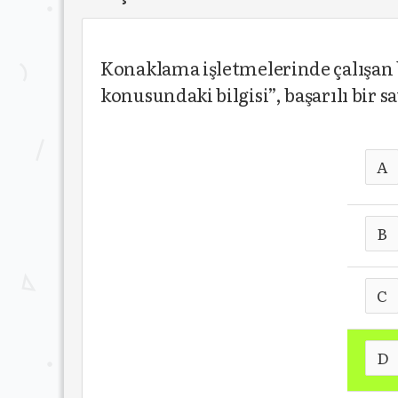
Konaklama işletmelerinde çalışan b
konusundaki bilgisi”, başarılı bir 
A
B
C
D