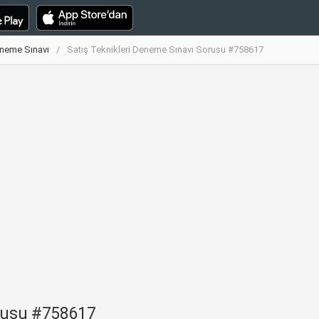
eneme Sınavı
Satış Teknikleri Deneme Sınavı Sorusu #758617
orusu #758617