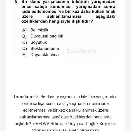
transkript:
8. Bir dans yarışmasının biletinin yarışmadan
önce satışa sunulması, yarışmadan sonra iade
edilememesi ve bir kez daha kullanılmak üzere
saklanılamaması aşağıdaki özelliklerden hangisiyle
iiişkilidir? > VEOVV Beîirsizlik Duygusal bağlılık Soyutluk
S(oklanamama Dayanak“ olma m m