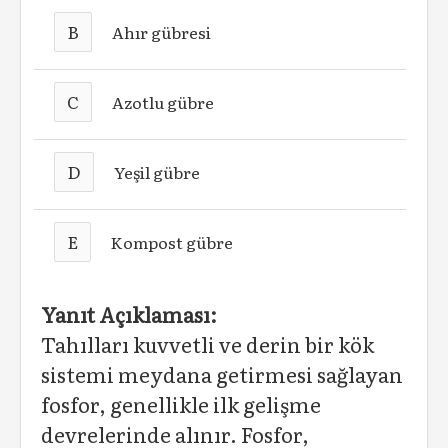
B
Ahır gübresi
C
Azotlu gübre
D
Yeşil gübre
E
Kompost gübre
Yanıt Açıklaması:
Tahılları kuvvetli ve derin bir kök
sistemi meydana getirmesi sağlayan
fosfor, genellikle ilk gelişme
devrelerinde alınır. Fosfor,