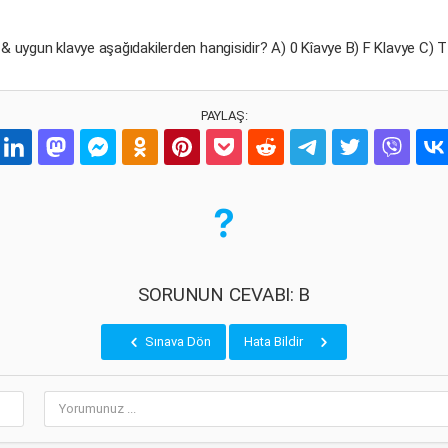
 & uygun klavye aşağıdakilerden hangisidir? A) 0 Kîavye B) F Klavye C) T
PAYLAŞ:
SORUNUN CEVABI: B
Sınava Dön
Hata Bildir