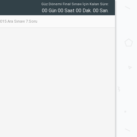
Güz Dönemi Final Sınavı İçin Kalan Süre:
00 Gün 00 Saat 00 Dak. 00 San.
2015 Ara Sınavı 7.Soru