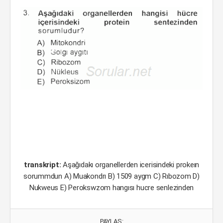
transkript:
Aşağıdakı organellerden icerisindeki prokeın
sorummdun A) Muakondrı B) 1509 aygm C) Rıbozom D)
Nukweus E) Perokswzom hangısı hucre senlezinden
PAYLAŞ: