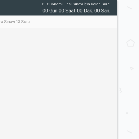
Güz Dönemi Final Sınavı İçin Kalan Süre:
00 Gün 00 Saat 00 Dak. 00 San.
ra Sınavı 13.Soru