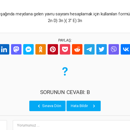
 kuşağında meydana gelen yavru sayısını hesaplamak için kullanılan formül
2n D) 3n )( 3" E) 3n
PAYLAŞ:
SORUNUN CEVABI: B
Sınava Dön
Hata Bildir