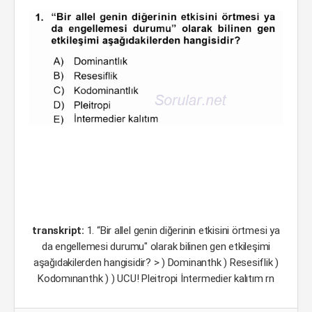
transkript:
1. “Bir allel genin diğerinin etkisini örtmesi ya
da engellemesi durumu" olarak bilinen gen etkileşimi
aşağıdakilerden hangisidir? > ) Dominanthk ) Resesiflik )
Kodomınanthk ) ) UCU! Pleitropi İntermedier kalıtım rn