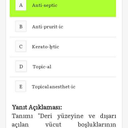
A
Anti-septic
B
Anti-prurit-ic
C
Kerato-lytic
D
Topic-al
E
Topical anesthet-ic
Yanıt Açıklaması:
Tanımı "Deri yüzeyine ve dışarı
açılan vücut boşluklarının