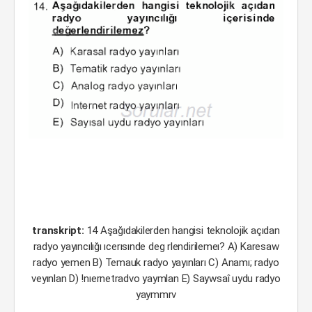
transkript:
14 Aşağıdakilerden hangisi teknolojik açıdan
radyo yayıncılığı ıcerısınde deg rlendirilemeı? A) Karesaw
radyo yemen B) Temauk radyo yayınları C) Anamı; radyo
veyınlan D) !nıernetradvo yaymlan E) Saywsaî uydu radyo
yaymmrv