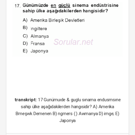
transkript:
17 Gunümuıde & guglu sınama endusmsıne
sahip ülke aşağıdakilerden hangısidir? A) Amerika
Bmeşwk Demenen B) ngmers (:) Awmanya D) imge; E)
Japonya