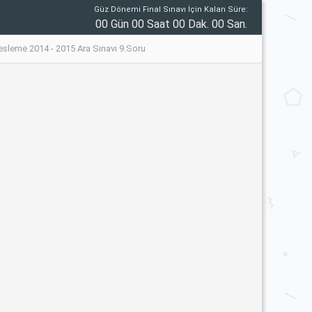
Güz Dönemi Final Sınavı İçin Kalan Süre:
00 Gün 00 Saat 00 Dak. 00 San.
Besleme 2014 - 2015 Ara Sınavı 9.Soru