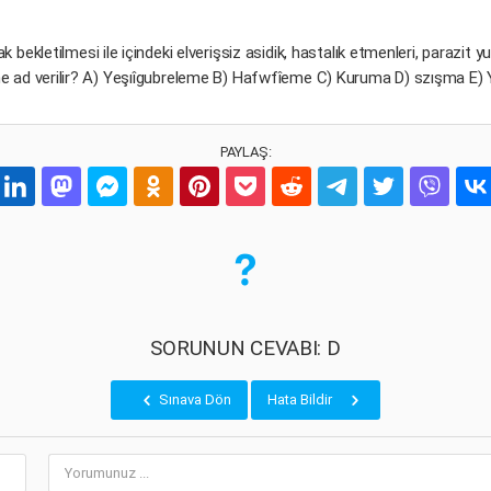
ak bekletilmesi ile içindeki elverişsiz asidik, hastalık etmenleri, parazit
e ad verilir? A) Yeşıîgubreleme B) Hafwfîeme C) Kuruma D) szışma E)
PAYLAŞ:
SORUNUN CEVABI: D
Sınava Dön
Hata Bildir