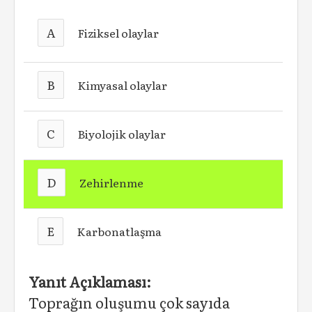
A
Fiziksel olaylar
B
Kimyasal olaylar
C
Biyolojik olaylar
D
Zehirlenme
E
Karbonatlaşma
Yanıt Açıklaması:
Toprağın oluşumu çok sayıda