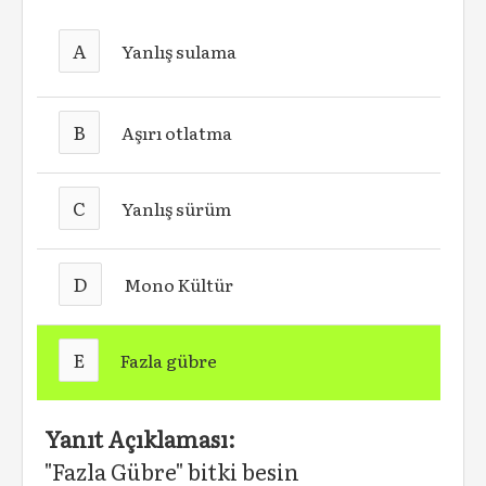
A
Yanlış sulama
B
Aşırı otlatma
C
Yanlış sürüm
D
Mono Kültür
E
Fazla gübre
Yanıt Açıklaması:
"Fazla Gübre" bitki besin